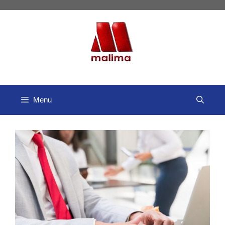
Pular
para
o
conteúdo
Menu