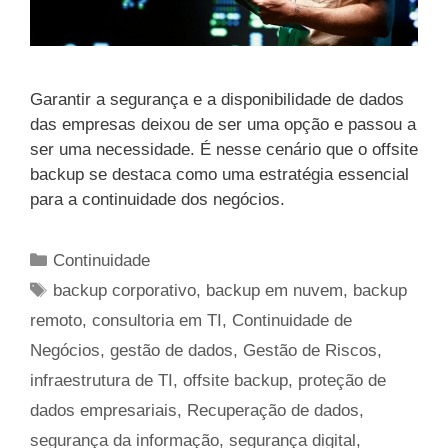
Garantir a segurança e a disponibilidade de dados
das empresas deixou de ser uma opção e passou a
ser uma necessidade. É nesse cenário que o offsite
backup se destaca como uma estratégia essencial
para a continuidade dos negócios.
Categorias
Continuidade
Tags
backup corporativo
,
backup em nuvem
,
backup
remoto
,
consultoria em TI
,
Continuidade de
Negócios
,
gestão de dados
,
Gestão de Riscos
,
infraestrutura de TI
,
offsite backup
,
proteção de
dados empresariais
,
Recuperação de dados
,
segurança da informação
,
segurança digital
,