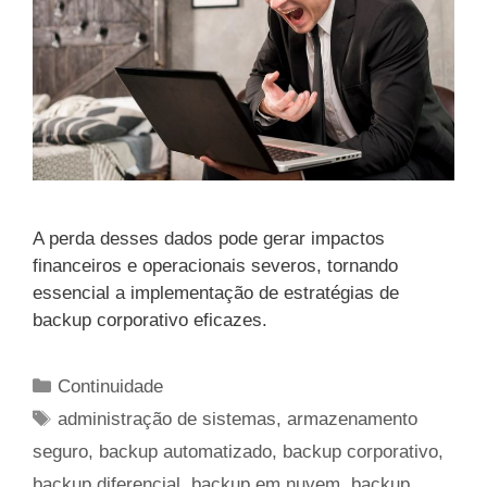
A perda desses dados pode gerar impactos
financeiros e operacionais severos, tornando
essencial a implementação de estratégias de
backup corporativo eficazes.
Categorias
Continuidade
Tags
administração de sistemas
,
armazenamento
seguro
,
backup automatizado
,
backup corporativo
,
backup diferencial
,
backup em nuvem
,
backup