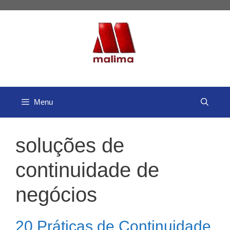
Pular
para
o
conteúdo
Menu
soluções de
continuidade de
negócios
20 Práticas de Continuidade