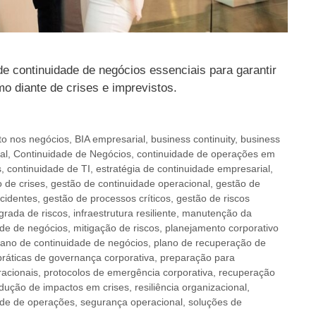
de continuidade de negócios essenciais para garantir
 diante de crises e imprevistos.
to nos negócios
,
BIA empresarial
,
business continuity
,
business
al
,
Continuidade de Negócios
,
continuidade de operações em
s
,
continuidade de TI
,
estratégia de continuidade empresarial
,
 de crises
,
gestão de continuidade operacional
,
gestão de
ncidentes
,
gestão de processos críticos
,
gestão de riscos
grada de riscos
,
infraestrutura resiliente
,
manutenção da
ade de negócios
,
mitigação de riscos
,
planejamento corporativo
lano de continuidade de negócios
,
plano de recuperação de
práticas de governança corporativa
,
preparação para
racionais
,
protocolos de emergência corporativa
,
recuperação
dução de impactos em crises
,
resiliência organizacional
,
ade de operações
,
segurança operacional
,
soluções de