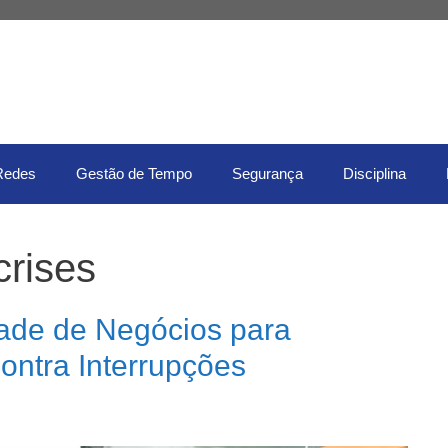
Redes
Gestão de Tempo
Segurança
Disciplina
crises
dade de Negócios para
ntra Interrupções