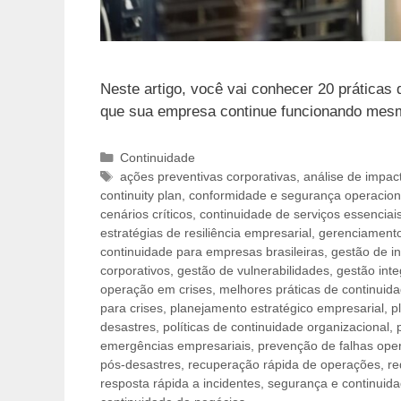
Neste artigo, você vai conhecer 20 práticas 
que sua empresa continue funcionando mesmo
Categorias
Continuidade
Tags
ações preventivas corporativas
,
análise de impac
continuity plan
,
conformidade e segurança operacion
cenários críticos
,
continuidade de serviços essenciai
estratégias de resiliência empresarial
,
gerenciamento
continuidade para empresas brasileiras
,
gestão de i
corporativos
,
gestão de vulnerabilidades
,
gestão inte
operação em crises
,
melhores práticas de continuid
para crises
,
planejamento estratégico empresarial
,
p
desastres
,
políticas de continuidade organizacional
,
emergências empresariais
,
prevenção de falhas ope
pós-desastres
,
recuperação rápida de operações
,
re
resposta rápida a incidentes
,
segurança e continuid