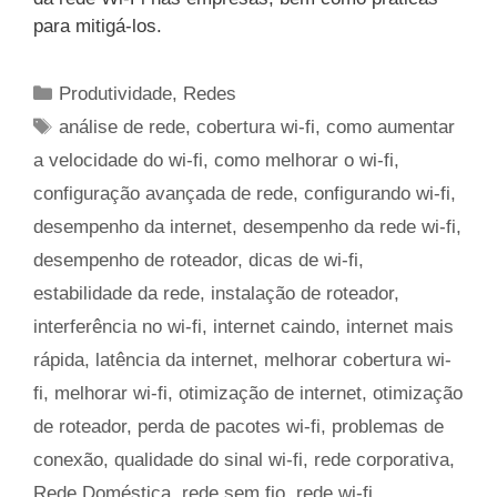
para mitigá-los.
Categorias
Produtividade
,
Redes
Tags
análise de rede
,
cobertura wi-fi
,
como aumentar
a velocidade do wi-fi
,
como melhorar o wi-fi
,
configuração avançada de rede
,
configurando wi-fi
,
desempenho da internet
,
desempenho da rede wi-fi
,
desempenho de roteador
,
dicas de wi-fi
,
estabilidade da rede
,
instalação de roteador
,
interferência no wi-fi
,
internet caindo
,
internet mais
rápida
,
latência da internet
,
melhorar cobertura wi-
fi
,
melhorar wi-fi
,
otimização de internet
,
otimização
de roteador
,
perda de pacotes wi-fi
,
problemas de
conexão
,
qualidade do sinal wi-fi
,
rede corporativa
,
Rede Doméstica
,
rede sem fio
,
rede wi-fi