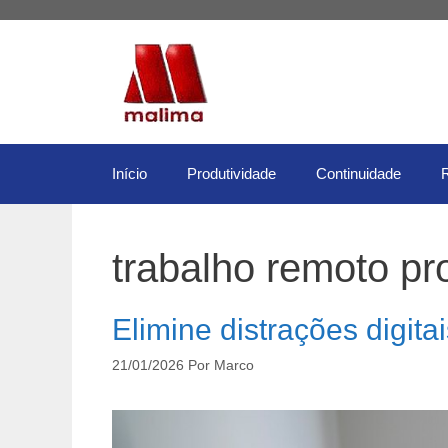
Pular
para
o
conteúdo
Início
Produtividade
Continuidade
trabalho remoto pr
Elimine distrações digita
21/01/2026
Por
Marco