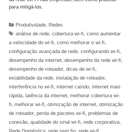
para mitigá-los.
Categorias
Produtividade
,
Redes
Tags
análise de rede
,
cobertura wi-fi
,
como aumentar
a velocidade do wi-fi
,
como melhorar o wi-fi
,
configuração avançada de rede
,
configurando wi-fi
,
desempenho da internet
,
desempenho da rede wi-fi
,
desempenho de roteador
,
dicas de wi-fi
,
estabilidade da rede
,
instalação de roteador
,
interferência no wi-fi
,
internet caindo
,
internet mais
rápida
,
latência da internet
,
melhorar cobertura wi-
fi
,
melhorar wi-fi
,
otimização de internet
,
otimização
de roteador
,
perda de pacotes wi-fi
,
problemas de
conexão
,
qualidade do sinal wi-fi
,
rede corporativa
,
Rede Doméstica
,
rede sem fio
,
rede wi-fi