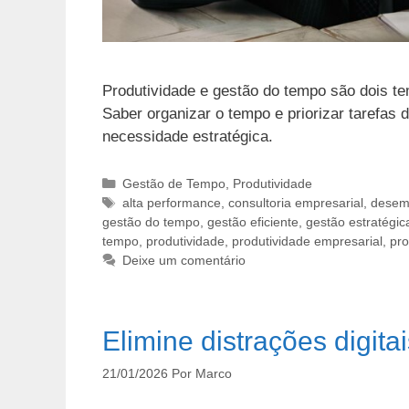
Produtividade e gestão do tempo são dois t
Saber organizar o tempo e priorizar tarefas 
necessidade estratégica.
Categorias
Gestão de Tempo
,
Produtividade
Tags
alta performance
,
consultoria empresarial
,
desemp
gestão do tempo
,
gestão eficiente
,
gestão estratégic
tempo
,
produtividade
,
produtividade empresarial
,
pro
Deixe um comentário
Elimine distrações digita
21/01/2026
Por
Marco