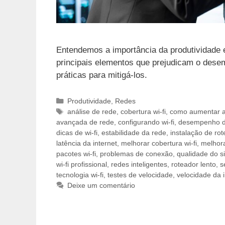
Entendemos a importância da produtividade 
principais elementos que prejudicam o des
práticas para mitigá-los.
Categorias
Produtividade
,
Redes
Tags
análise de rede
,
cobertura wi-fi
,
como aumentar a 
avançada de rede
,
configurando wi-fi
,
desempenho da
dicas de wi-fi
,
estabilidade da rede
,
instalação de rot
latência da internet
,
melhorar cobertura wi-fi
,
melhora
pacotes wi-fi
,
problemas de conexão
,
qualidade do sin
wi-fi profissional
,
redes inteligentes
,
roteador lento
,
s
tecnologia wi-fi
,
testes de velocidade
,
velocidade da i
Deixe um comentário