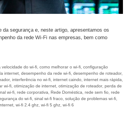
e da segurança e, neste artigo, apresentamos os
empenho da rede Wi-Fi nas empresas, bem como
velocidade do wi-fi
,
como melhorar o wi-fi
,
configuração
 internet
,
desempenho da rede wi-fi
,
desempenho de roteador
,
eador
,
interferência no wi-fi
,
internet caindo
,
internet mais rápida
,
r wi-fi
,
otimização de internet
,
otimização de roteador
,
perda de
al wi-fi
,
rede corporativa
,
Rede Doméstica
,
rede sem fio
,
rede
egurança do wi-fi
,
sinal wi-fi fraco
,
solução de problemas wi-fi
,
nternet
,
wi-fi 2.4 ghz
,
wi-fi 5 ghz
,
wi-fi 6