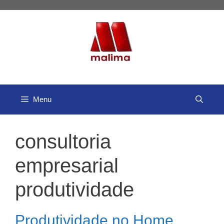
Pular
para
o
conteúdo
Menu
consultoria
empresarial
produtividade
Produtividade no Home