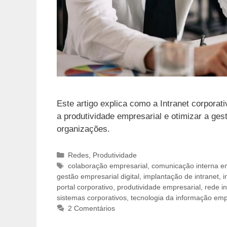
Este artigo explica como a Intranet corpora
a produtividade empresarial e otimizar a ge
organizações.
Categorias
Redes
,
Produtividade
Tags
colaboração empresarial
,
comunicação interna e
gestão empresarial digital
,
implantação de intranet
,
i
portal corporativo
,
produtividade empresarial
,
rede i
sistemas corporativos
,
tecnologia da informação emp
2 Comentários