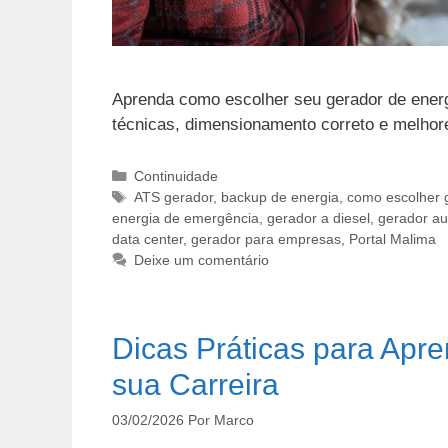
Aprenda como escolher seu gerador de ener
técnicas, dimensionamento correto e melhores
Categorias
Continuidade
Tags
ATS gerador
,
backup de energia
,
como escolher 
energia de emergência
,
gerador a diesel
,
gerador au
data center
,
gerador para empresas
,
Portal Malima
Deixe um comentário
Dicas Práticas para Apr
sua Carreira
03/02/2026
Por
Marco