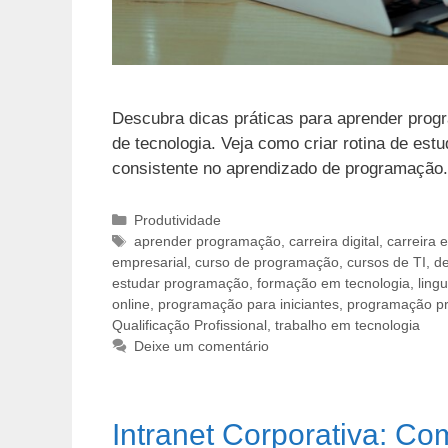
Descubra dicas práticas para aprender progr
de tecnologia. Veja como criar rotina de est
consistente no aprendizado de programação.
Categorias
Produtividade
Tags
aprender programação
,
carreira digital
,
carreira 
empresarial
,
curso de programação
,
cursos de TI
,
de
estudar programação
,
formação em tecnologia
,
ling
online
,
programação para iniciantes
,
programação pro
Qualificação Profissional
,
trabalho em tecnologia
Deixe um comentário
Intranet Corporativa: Co