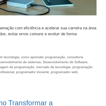
amação com eficiência e acelerar sua carreira na área
udos, evitar erros comuns e evoluir de forma
em tecnologia
,
como aprender programação
,
consultoria
senvolvimento de sistemas
,
Desenvolvimento de Software
,
uagem de programação
,
mercado de tecnologia
,
programação
fissional
,
programador iniciante
,
programador web
,
mo Transformar a